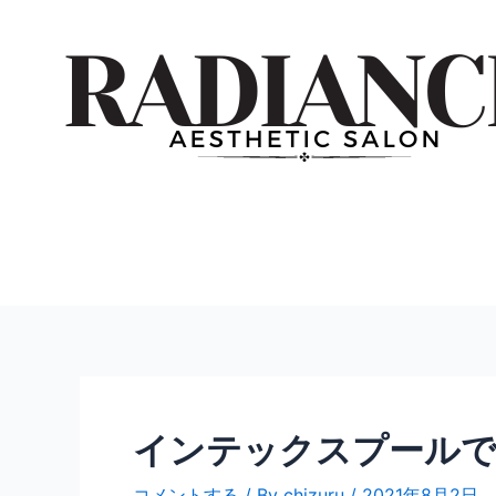
内
投
容
稿
を
ナ
ス
ビ
キ
ゲ
ッ
ー
プ
シ
ョ
ン
インテックスプールで
コメントする
/ By
chizuru
/
2021年8月2日