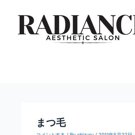
内
投
容
稿
を
ナ
ス
ビ
キ
ゲ
ッ
ー
プ
シ
ョ
ン
まつ毛
コメントする
/ By
chizuru
/
2011年5月22日