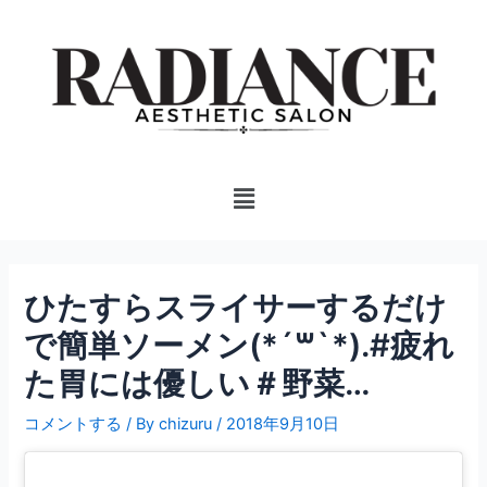
内
投
容
稿
を
ナ
ス
ビ
キ
ゲ
ッ
ー
プ
シ
Menu
ョ
ン
ひたすらスライサーするだけ
で簡単ソーメン(*´꒳`*).#疲れ
た胃には優しい＃野菜…
コメントする
/ By
chizuru
/
2018年9月10日