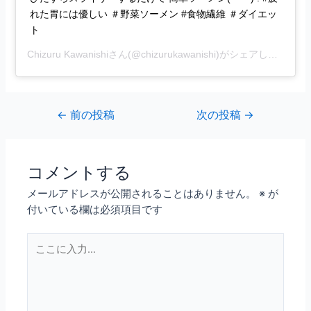
れた胃には優しい ＃野菜ソーメン #食物繊維 ＃ダイエッ
ト
Chizuru Kawanishi
さん(@chizurukawanishi)がシェアした投稿 –
←
前の投稿
次の投稿
→
コメントする
メールアドレスが公開されることはありません。
※
が
付いている欄は必須項目です
こ
こ
に
入
力…