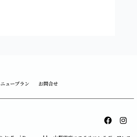
メニュープラン
お問合せ
F
I
a
n
c
s