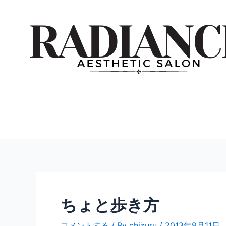
内
投
容
稿
を
ナ
ス
ビ
キ
ゲ
ッ
ー
プ
シ
ョ
ン
ちょと歩き方
コメントする
/ By
chizuru
/
2013年9月11日