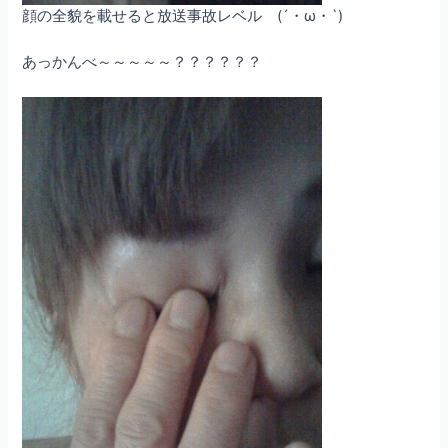
顔の全貌を載せると放送事故レベル (´・ω・`)
あっかんべ～～～～～？？？？？？