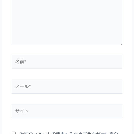
入
力…
名
前
*
メ
ー
ル
*
サ
イ
ト