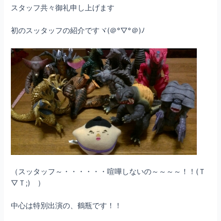
スタッフ共々御礼申し上げます
初のスッタッフの紹介ですヾ(＠°▽°＠)ﾉ
（スッタッフ～・・・・・・喧嘩しないの～～～～！！(Ｔ
▽Ｔ;) ）
中心は特別出演の、鶴瓶です！！