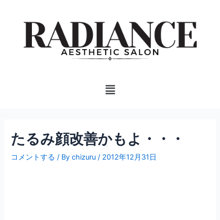
内
投
容
稿
を
ナ
ス
ビ
キ
ゲ
ッ
ー
プ
シ
Menu
ョ
ン
たるみ顔改善かもよ・・・
コメントする
/ By
chizuru
/
2012年12月31日