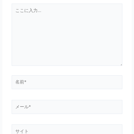
こ
こ
に
入
力…
名
前
*
メ
ー
ル
*
サ