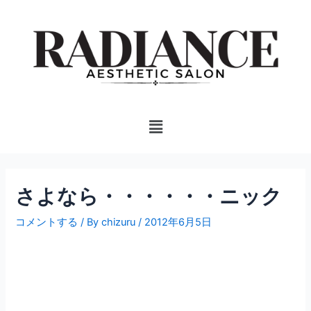
内
投
容
稿
を
ナ
ス
ビ
キ
ゲ
ッ
ー
プ
シ
Menu
ョ
ン
さよなら・・・・・・ニック
コメントする
/ By
chizuru
/
2012年6月5日