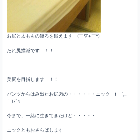
お尻と太ももの後ろを鍛えます (￣▽+￣*)
たれ尻撲滅です ！！
美尻を目指します ！！
パンツからはみ出たお尻肉の・・・・・・ニック ( ´,_ゝ
｀)ﾌﾟｯ
今まで、一緒に生きてきたけど・・・・・
ニックともおさらばします