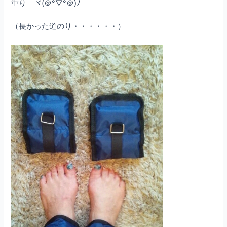
重り ヾ(＠°▽°＠)ﾉ
（長かった道のり・・・・・・）