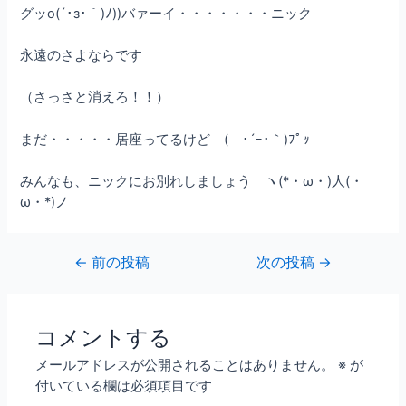
グッo(´･з･｀)ﾉ))バァーイ・・・・・・・ニック
永遠のさよならです
（さっさと消えろ！！）
まだ・・・・・居座ってるけど ( ･´ｰ･｀)ﾌﾟｯ
みんなも、ニックにお別れしましょう ヽ(*・ω・)人(・
ω・*)ノ
←
前の投稿
次の投稿
→
コメントする
メールアドレスが公開されることはありません。
※
が
付いている欄は必須項目です