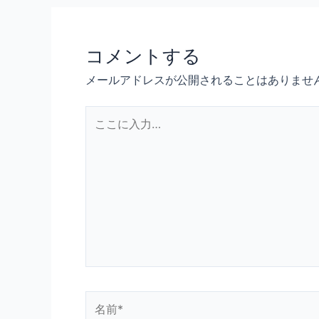
コメントする
メールアドレスが公開されることはありませ
こ
こ
に
入
力…
名
前