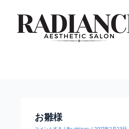
内
投
容
稿
を
ナ
ス
ビ
キ
ゲ
ッ
ー
プ
シ
ョ
ン
お雛様
コメントする
/ By
chizuru
/
2017年2月23日