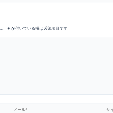
ん。
※
が付いている欄は必須項目です
メ
サ
ー
イ