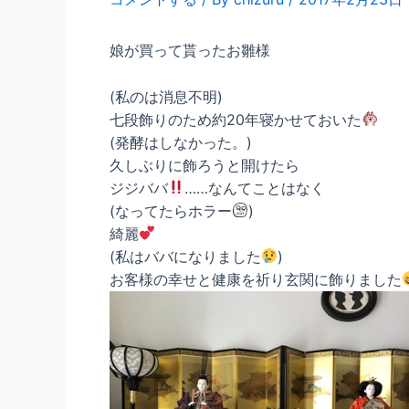
娘が買って貰ったお雛様
(私のは消息不明)
七段飾りのため約20年寝かせておいた
(発酵はしなかった。)
久しぶりに飾ろうと開けたら
ジジババ
……なんてことはなく
(なってたらホラー
)
綺麗
(私はババになりました
)
お客様の幸せと健康を祈り玄関に飾りました