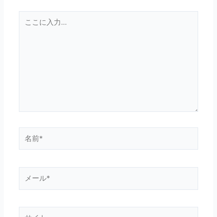
こ
こ
に
入
力…
名
前
*
メ
ー
ル
*
サ