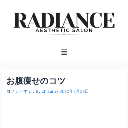
内
投
容
稿
を
ナ
ス
ビ
キ
ゲ
ッ
ー
プ
シ
Menu
ョ
ン
お腹痩せのコツ
コメントする
/ By
chizuru
/
2012年7月31日