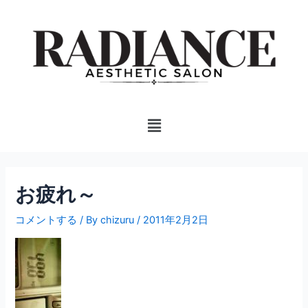
内
投
容
稿
を
ナ
ス
ビ
キ
ゲ
ッ
ー
プ
シ
Menu
ョ
ン
お疲れ～
コメントする
/ By
chizuru
/
2011年2月2日