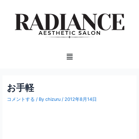
内
投
容
稿
を
ナ
ス
ビ
キ
ゲ
ッ
ー
プ
シ
Menu
ョ
ン
お手軽
コメントする
/ By
chizuru
/
2012年8月14日