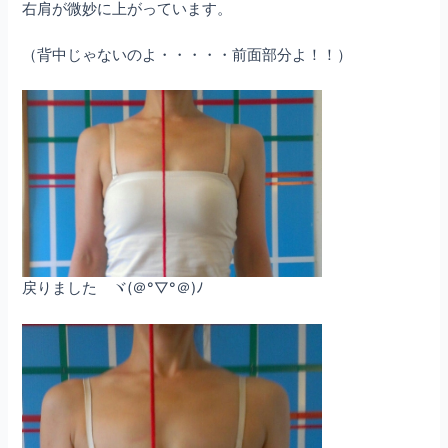
右肩が微妙に上がっています。
（背中じゃないのよ・・・・・前面部分よ！！）
戻りました ヾ(＠°▽°＠)ﾉ