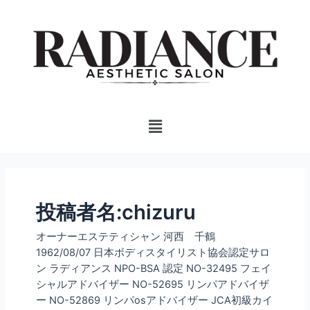
内
投
容
稿
を
の
ス
ペ
キ
ー
ッ
ジ
プ
送
Menu
り
投稿者名:chizuru
オーナーエステティシャン 河西 千鶴
1962/08/07 日本ボディスタイリスト協会認定サロ
ン ラディアンス NPO-BSA 認定 NO-32495 フェイ
シャルアドバイザー NO-52695 リンパアドバイザ
ー NO-52869 リンパosアドバイザー JCA初級カイ