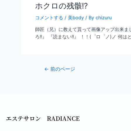
ホクロの残骸!?
コメントする
/
美body
/ By
chizuru
師匠（兄）に教えて貰って画像アップ出来ましたρ
ろ!!』 『読まない!!』 ！！(゜ロ゜ノ)ノ 何は
←
前のページ
エステサロン RADIANCE