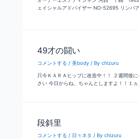
オーナーエステティシャン 河西 千鶴 1962/0
ェイシャルアドバイザー NO-52695 リンパア
49才の闘い
コメントする
/
美body
/ By
chizuru
只今ＫＡＲＡヒップに改造中！！ ２週間後に公開
さい 今日からね、ちゃんとしますよ！！１ヵ月
段斜里
コメントする
/
日々ネタ
/ By
chizuru