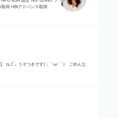
-BSA 認定 NO-32495 フ
ロ取得 HBIアドバンス取得
｡)ﾟ｡ うそつきです(；´･ω･｀)ゞごめんな