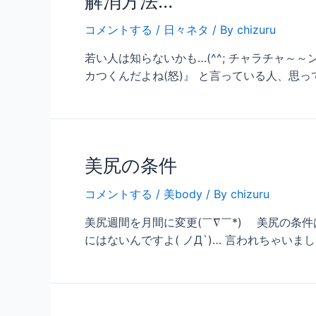
解消方法…
コメントする
/
日々ネタ
/ By
chizuru
若い人は知らないかも…(^^; チャラチャ～～
カつくんだよね(怒)』 と言っている人、思って
美尻の条件
コメントする
/
美body
/ By
chizuru
美尻週間を月間に変更(￣∇￣*)ゞ 美尻の条
にはないんですよ( ノД`)… 言われちゃいまし