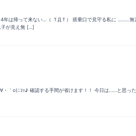
年は帰って来ない…（ ＴДＴ） 搭乗口で見守る私に ………無言で
息子が見え無 […]
｀o)ﾆｺｯ♪ 確認する手間が省けます！！ 今日は……と思った時も