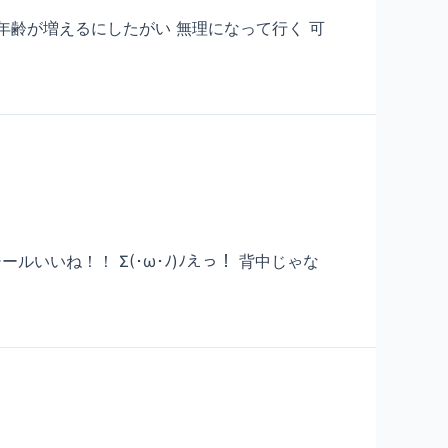
 年齢が増えるにしたがい 無理になって行く 可
いね！！ Σ(･ω･ﾉ)ﾉえっ！ 背中じゃな