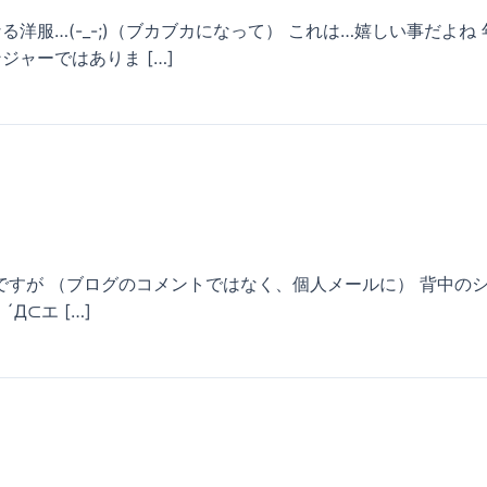
る洋服…(-_-;)（ブカブカになって） これは…嬉しい事だよね
ンジャーではありま […]
が （ブログのコメントではなく、個人メールに） 背中のシールい
´Д⊂エ […]