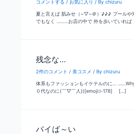
コメントする
/
お気に入り
/ By
chizuru
夏と言えば 肌みせ（~▽~＠）♪♪♪ プールや
でもなく ………お店の中で 外を歩いていれば 見
残念な…
2件のコメント
/
美コスメ
/ By
chizuru
体系もファッションもイケテルのに… ……Why？
０代なのに(￣▽￣人))[emoji:i-178] […]
バイば～い