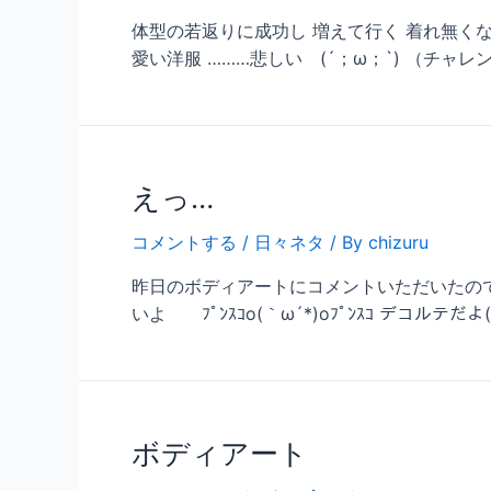
体型の若返りに成功し 増えて行く 着れ無くな
愛い洋服 ………悲しい (´；ω；`) （チャレ
えっ…
コメントする
/
日々ネタ
/ By
chizuru
昨日のボディアートにコメントいただいたのです
いよ ﾌﾟﾝｽｺo(｀ω´*)oﾌﾟﾝｽｺ デコルテだよ( 
ボディアート