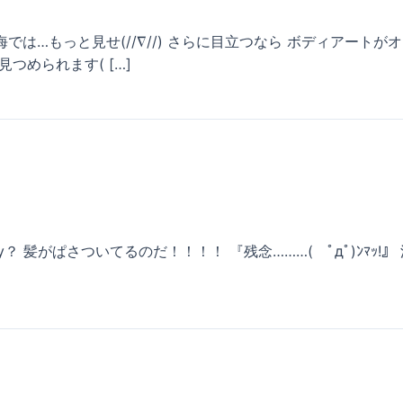
海では…もっと見せ(//∇//) さらに目立つなら ボディアート
つめられます( […]
 髪がぱさついてるのだ！！！！ 『残念………( ﾟдﾟ)ﾝﾏｯ!』 