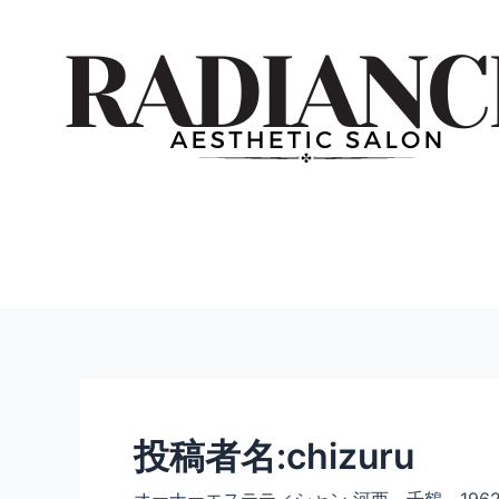
内
投
容
稿
を
の
ス
ペ
キ
ー
ッ
ジ
プ
送
り
投稿者名:chizuru