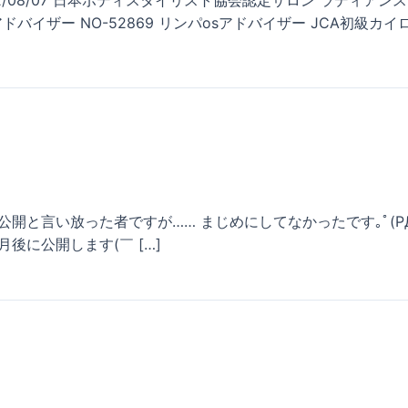
8/07 日本ボディスタイリスト協会認定サロン ラディアンス NPO
ドバイザー NO-52869 リンパosアドバイザー JCA初級カイ
と言い放った者ですが…… まじめにしてなかったです｡ﾟ(PД｀q
後に公開します(￣ […]