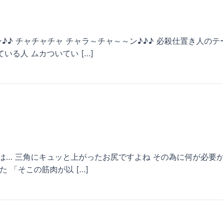
ン♪♪ チャチャチャ チャラ～チャ～～ン♪♪♪ 必殺仕置き人の
いる人 ムカついてい […]
件は… 三角にキュッと上がったお尻ですよね その為に何が必要か
た 「そこの筋肉が以 […]