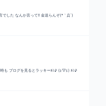
した なんか言って!! 金送らんぞ(*｀Д´)
 ブログを見るとラッキーﾙﾝ♪ (≧▽≦) ﾙﾝ♪