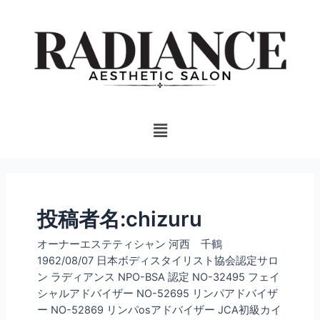
内
投
容
稿
を
の
ス
ペ
キ
ー
ッ
ジ
プ
送
Menu
り
投稿者名:chizuru
オーナーエステティシャン 河西 千鶴
1962/08/07 日本ボディスタイリスト協会認定サロ
ン ラディアンス NPO-BSA 認定 NO-32495 フェイ
シャルアドバイザー NO-52695 リンパアドバイザ
ー NO-52869 リンパosアドバイザー JCA初級カイ