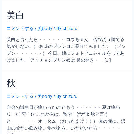
美白
コメントする
/
美body
/ By
chizuru
美白と言ったら・・・・・・ コウちゃん (///∇//)（勝てる
気がしない。） お花のブランコに乗せてみました。 （ブン
ブン・・・・・・） 今日、娘にフォトフェシャルをしてあ
げました。 アッチョンプリン娘は 鼻の開き・・ […]
秋
コメントする
/
美body
/ By
chizuru
自分の誕生日が終わったので もう・・・・・・夏は終わ
り ≧(´▽｀)≦ これからは、秋で (°∀°)b 秋と言う
と・・・・・・オータム （おったまげ！！） 夏の間に、沢
山の冷たい飲み物、食べ物 を、いただいた方・・・・・