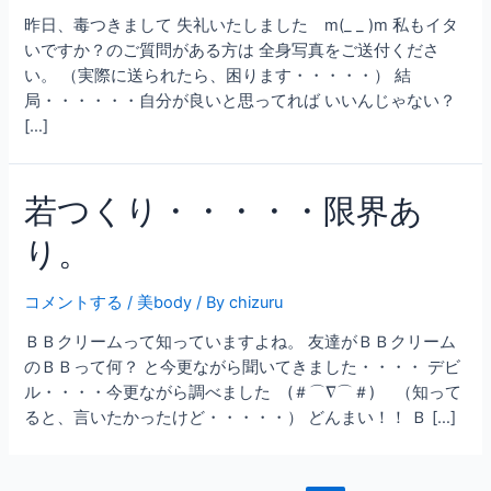
昨日、毒つきまして 失礼いたしました m(_ _ )m 私もイタ
いですか？のご質問がある方は 全身写真をご送付くださ
い。 （実際に送られたら、困ります・・・・・） 結
局・・・・・・自分が良いと思ってれば いいんじゃない？
[…]
若つくり・・・・・限界あ
り。
コメントする
/
美body
/ By
chizuru
ＢＢクリームって知っていますよね。 友達がＢＢクリーム
のＢＢって何？ と今更ながら聞いてきました・・・・ デビ
ル・・・・今更ながら調べました (＃⌒∇⌒＃)ゞ （知って
ると、言いたかったけど・・・・・） どんまい！！ Ｂ […]